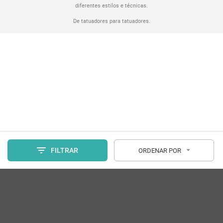
diferentes estilos e técnicas.
De tatuadores para tatuadores.
FILTRAR
ORDENAR POR
Categorias