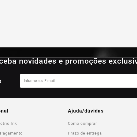
ceba novidades e promoções exclusi
onal
ajuda/dúvidas
ctric Ink
Como comprar
 Pagamento
Prazo de entrega