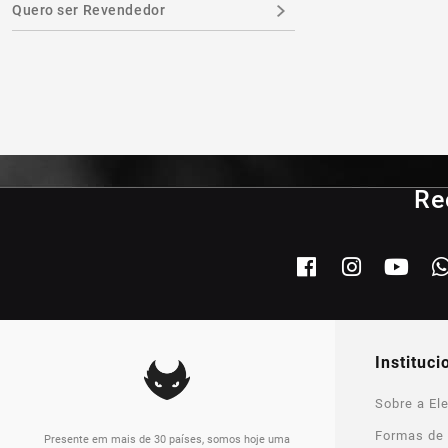
Quero ser Revendedor
Re
instituci
Sobre a Ele
Formas de
Presente em mais de 30 países, somos hoje uma