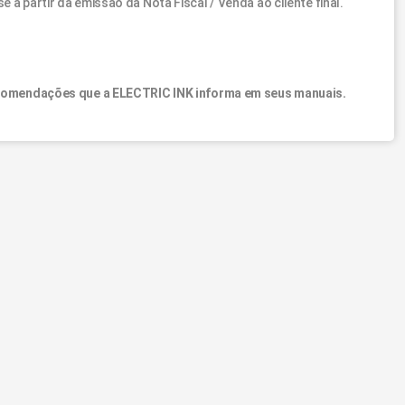
 a partir da emissão da Nota Fiscal / Venda ao cliente final.
 recomendações que a ELECTRIC INK informa em seus manuais.