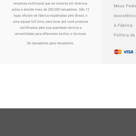
empresa multicanal que se conecta em diversos
Meus Pedi
polos e atende mais de 200.000 tatuadores. São 12
Assistênci
lojas oficiais de fábrica espalhadas pelo Brasil, e
uma equipe full time, para levar até você produtos
A Fábrica
certificados pela sua qualidade técnica e
versatilidade para diferentes estilos e técnicas.
Política de
De tatuadores para tatuadores.