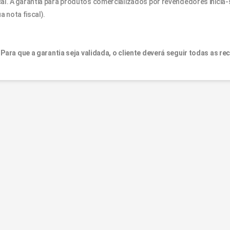
al. A garantia para produtos comercializados por revendedores inicia-se
ua nota fiscal).
Para que a garantia seja validada, o cliente deverá seguir todas as