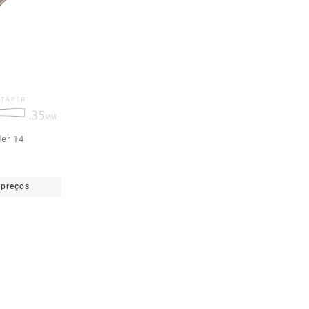
er 14
 preços