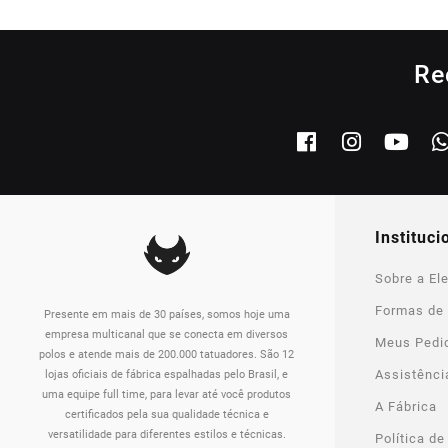
Re
instituci
Sobre a Ele
Formas de
Presente em mais de 30 países, somos hoje uma
empresa multicanal que se conecta em diversos
Meus Pedi
polos e atende mais de 200.000 tatuadores. São 12
Assistênci
lojas oficiais de fábrica espalhadas pelo Brasil, e
uma equipe full time, para levar até você produtos
A Fábrica
certificados pela sua qualidade técnica e
versatilidade para diferentes estilos e técnicas.
Política de