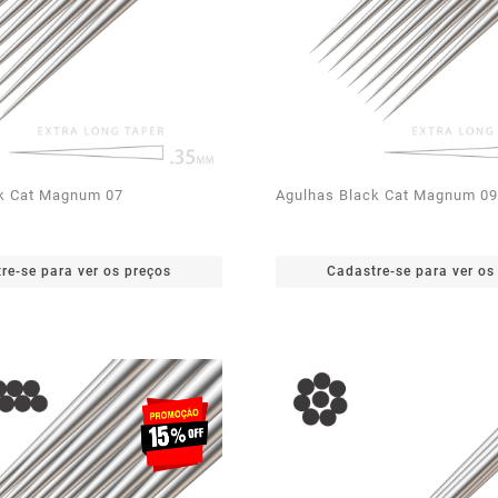
k Cat Magnum 07
Agulhas Black Cat Magnum 09
re-se para ver os preços
Cadastre-se para ver os