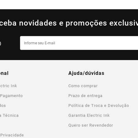
ceba novidades e promoções exclusi
onal
ajuda/dúvidas
ctric Ink
Como comprar
 Pagamento
Prazo de entrega
dos
Política de Troca e Devolução
a Técnica
Garantia Electric Ink
Quero ser Revendedor
 Privacidade