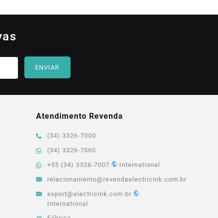
vas
ENVIAR
Atendimento Revenda
(34) 3326-7000
(34) 3326-7060
+55 (34) 3326-7007
International
relacionamento@revendaelectricink.com.br
export@electricink.com.br
International
Fábrica