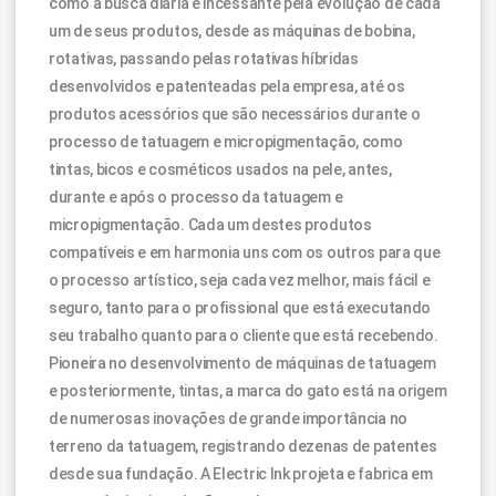
como a busca diária e incessante pela evolução de cada
um de seus produtos, desde as máquinas de bobina,
rotativas, passando pelas rotativas híbridas
desenvolvidos e patenteadas pela empresa, até os
produtos acessórios que são necessários durante o
processo de tatuagem e micropigmentação, como
tintas, bicos e cosméticos usados na pele, antes,
durante e após o processo da tatuagem e
micropigmentação. Cada um destes produtos
compatíveis e em harmonia uns com os outros para que
o processo artístico, seja cada vez melhor, mais fácil e
seguro, tanto para o profissional que está executando
seu trabalho quanto para o cliente que está recebendo.
Pioneira no desenvolvimento de máquinas de tatuagem
e posteriormente, tintas, a marca do gato está na origem
de numerosas inovações de grande importância no
terreno da tatuagem, registrando dezenas de patentes
desde sua fundação. A Electric Ink projeta e fabrica em