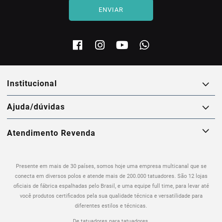
ENVIAR
institucional
ajuda/dúvidas
Atendimento Revenda
Presente em mais de 30 países, somos hoje uma empresa multicanal que se
conecta em diversos polos e atende mais de 200.000 tatuadores. São 12 lojas
oficiais de fábrica espalhadas pelo Brasil, e uma equipe full time, para levar até
você produtos certificados pela sua qualidade técnica e versatilidade para
diferentes estilos e técnicas.
De tatuadores para tatuadores.