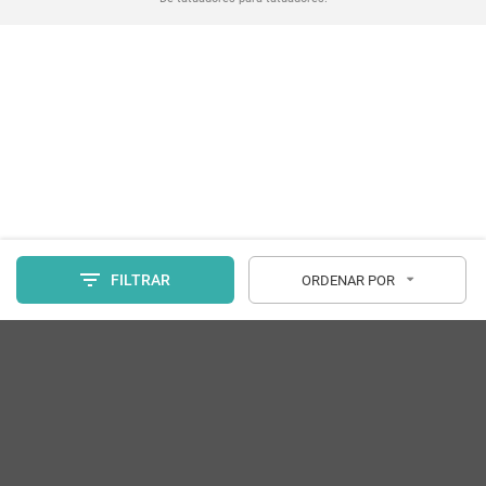
FILTRAR
ORDENAR POR
Tamanho
Quantidade
Copyright - ELECTRIC INK - CNPJ: 08.244.232/0001-05 - Todos os
direitos reservados. Avenida Coronel Zacarias Borges de Araújo, 1200