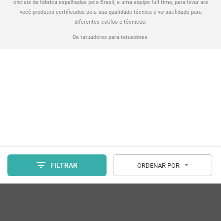
oficiais de fábrica espalhadas pelo Brasil, e uma equipe full time, para levar até
você produtos certificados pela sua qualidade técnica e versatilidade para
diferentes estilos e técnicas.
De tatuadores para tatuadores.
FILTRAR
ORDENAR POR
Tamanho